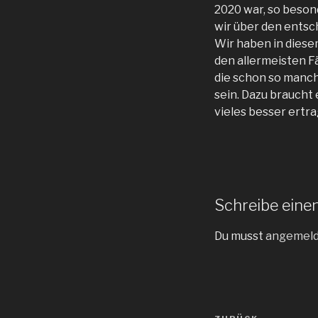
2020 war, so beson
wir über den entsch
Wir haben in diese
den allermeisten Fä
die schon so manch
sein. Dazu braucht 
vieles besser ertra
Schreibe ein
Du musst
angemel
Beitragsnav