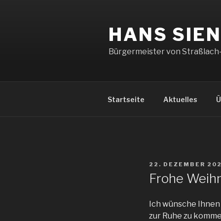
Zum
Inhalt
HANS SIE
springen
Bürgermeister von Straßlach
Startseite
Aktuelles
Ü
VERÖFFENTLICHT
22. DEZEMBER 20
AM
Frohe Weih
Ich wünsche Ihnen 
zur Ruhe zu kommen