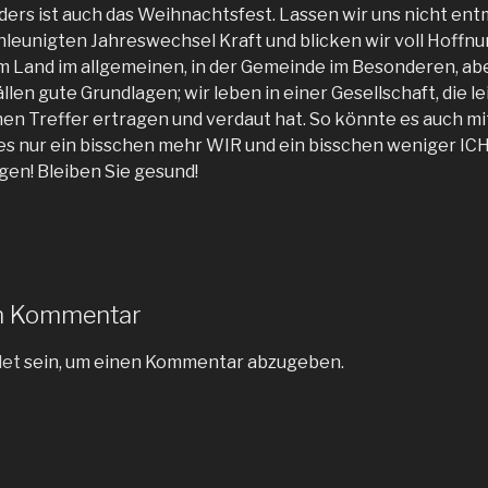
ders ist auch das Weihnachtsfest. Lassen wir uns nicht en
leunigten Jahreswechsel Kraft und blicken wir voll Hoffnun
m Land im allgemeinen, in der Gemeinde im Besonderen, aber
llen gute Grundlagen; wir leben in einer Gesellschaft, die le
en Treffer ertragen und verdaut hat. So könnte es auch m
es nur ein bisschen mehr WIR und ein bisschen weniger ICH!
gen! Bleiben Sie gesund!
en Kommentar
det
sein, um einen Kommentar abzugeben.
igation