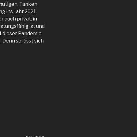
tmutigen. Tanken
g ins Jahr 2021.
 auch privat, in
istungsfähig ist und
it dieser Pandemie
 Denn so lässt sich